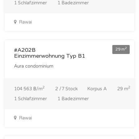
1 Schlafzimmer
1 Badezimmer
Rawai
3 033 000 ฿
2
#A202B
29 m
Einzimmerwohnung Typ B1
Aura condominium
2
2
104 563 ฿/m
2 /7 Stock
Korpus A
29 m
1 Schlafzimmer
1 Badezimmer
Rawai
3 033 000 ฿