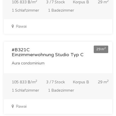
2
2
105 833 ฿/m
3 /7 Stock
Korpus B
29 m
1 Schlafzimmer
1 Badezimmer
Rawai
3 070 000 ฿
2
#B321C
29 m
Einzimmerwohnung Studio Typ C
Aura condominium
2
2
105 833 ฿/m
3 /7 Stock
Korpus B
29 m
1 Schlafzimmer
1 Badezimmer
Rawai
3 092 000 ฿