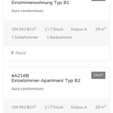
Einzimmerwohnung Typ B1
Aura condominium
2
2
104 563 ฿/m
2 /7 Stock
Korpus A
29 m
1 Schlafzimmer
1 Badezimmer
Rawai
3 033 000 ฿
2
#A216B
29 m
Einzelzimmer-Apartment Typ B2
Aura condominium
2
2
104 563 ฿/m
2 /7 Stock
Korpus A
29 m