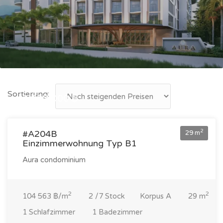
Sortierung:
3 033 000 ฿
2
#A204B
29 m
Einzimmerwohnung Typ B1
Aura condominium
2
2
104 563 ฿/m
2 /7 Stock
Korpus A
29 m
1 Schlafzimmer
1 Badezimmer