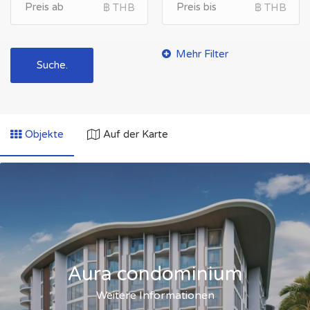
฿ THB
THB
฿ THB
฿ THB
THB
Suche.
Objekte
Auf der Karte
Aura condominium
Weitere Informationen