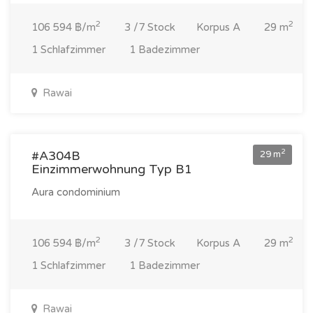
2
2
106 594 ฿/m
3 /7 Stock
Korpus A
29 m
1 Schlafzimmer
1 Badezimmer
Rawai
3 092 000 ฿
2
#A304B
29 m
Einzimmerwohnung Typ B1
Aura condominium
2
2
106 594 ฿/m
3 /7 Stock
Korpus A
29 m
1 Schlafzimmer
1 Badezimmer
Rawai