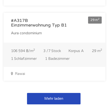
3 092 000 ฿
2
#A317B
29 m
Einzimmerwohnung Typ B1
Aura condominium
2
2
106 594 ฿/m
3 /7 Stock
Korpus A
29 m
1 Schlafzimmer
1 Badezimmer
Rawai
Mehr laden