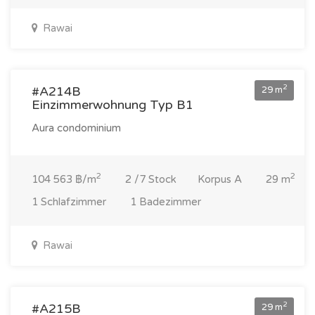
Rawai
3 033 000 ฿
2
#A214B
29 m
Einzimmerwohnung Typ B1
Aura condominium
2
2
104 563 ฿/m
2 /7 Stock
Korpus A
29 m
1 Schlafzimmer
1 Badezimmer
Rawai
3 033 000 ฿
2
#A215B
29 m