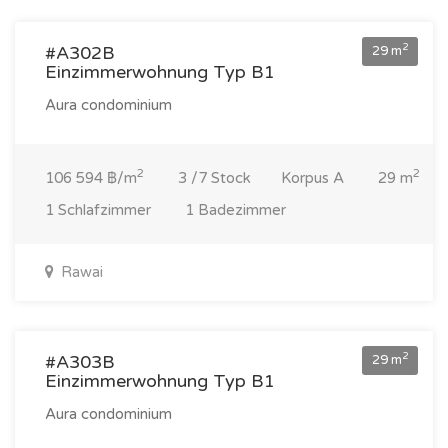
2
#A302B
29 m
Einzimmerwohnung Typ B1
Aura condominium
2
2
106 594 ฿/m
3 /7 Stock
Korpus A
29 m
1 Schlafzimmer
1 Badezimmer
Rawai
3 092 000 ฿
2
#A303B
29 m
Einzimmerwohnung Typ B1
Aura condominium