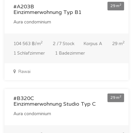
2
#A203B
29 m
Einzimmerwohnung Typ B1
Aura condominium
2
2
104 563 ฿/m
2 /7 Stock
Korpus A
29 m
1 Schlafzimmer
1 Badezimmer
Rawai
3 070 000 ฿
2
#B320C
29 m
Einzimmerwohnung Studio Typ C
Aura condominium