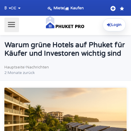
Miete
|
Kaufen
฿
DE
Login
Warum grüne Hotels auf Phuket für
Käufer und Investoren wichtig sind
Hauptseite
Nachrichten
2 Monate zurück