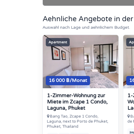
Aehnliche Angebote in de
Auswahl nach Lage und aehnlichem Budget.
Apartment
Ap
16 000 ฿/Monat
1
1-Zimmer-Wohnung zur
1-
Miete im Zcape 1 Condo,
Wo
Laguna, Phuket
La
Bang Tao, Zcape 1 Condo,
Ba
Laguna, next to Porto de Phuket,
de 
Phuket, Thailand