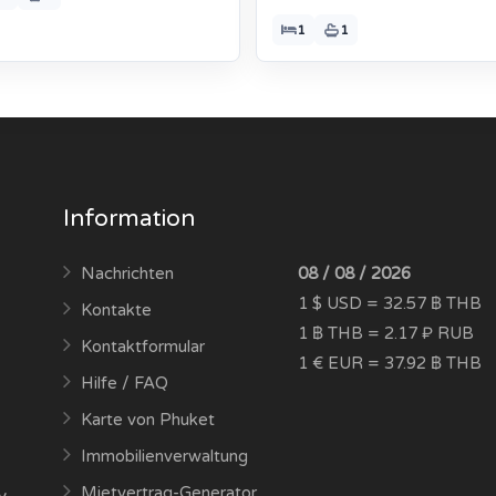
1
1
Information
Nachrichten
08 / 08 / 2026
1 $ USD = 32.57 ฿ THB
Kontakte
1 ฿ THB = 2.17 ₽ RUB
Kontaktformular
1 € EUR = 37.92 ฿ THB
Hilfe / FAQ
Karte von Phuket
Immobilienverwaltung
Mietvertrag-Generator