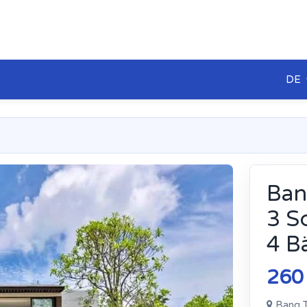
DE
Ban
3 S
4 B
260
Bang T