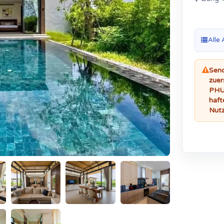
Alle
Send
zuer
PHUK
haft
Nutz