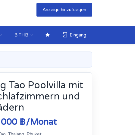
Anzeige hinzufuegen
฿ THB
Eingang
g Tao Poolvilla mit
chlafzimmern und
ädern
 000 ฿/Monat
ao, Thalang, Phuket