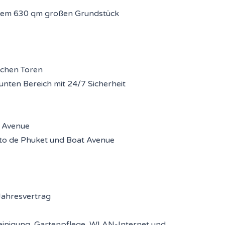
nem 630 qm großen Grundstück
ischen Toren
äunten Bereich mit 24/7 Sicherheit
t Avenue
orto de Phuket und Boat Avenue
Jahresvertrag
 Reinigung, Gartenpflege, WLAN-Internet und