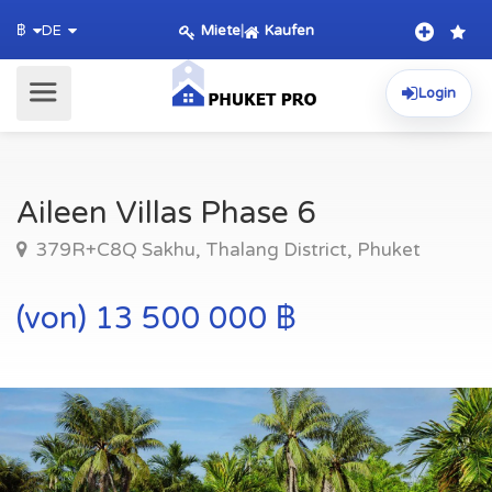
Miete
|
Kaufen
฿
DE
Login
Aileen Villas Phase 6
379R+C8Q Sakhu, Thalang District, Phuket
(von) 13 500 000 ฿