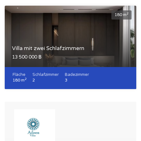
2
180 m
Villa mit zwei Schlafzimmern
13 500 000 ฿
Fläche
Schlafzimmer
Badezimmer
2
180 m
2
3