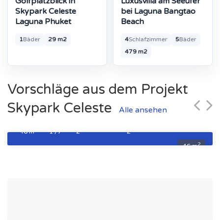
Golfplatzblick in
Luxusvilla am Seeufer
Skypark Celeste
bei Laguna Bangtao
Laguna Phuket
Beach
1
Bäder
29 m2
4
Schlafzimmer
5
Bäder
479 m2
Zweizimmerwohnung Typ 2B-1
Vorschläge aus dem Projekt
11 690 000 ฿
Skypark Celeste
Alle ansehen
Fläche
Stock
Schlafzimmer
Badezimmer
2
46 m
1 /7
2
2
2
46 m