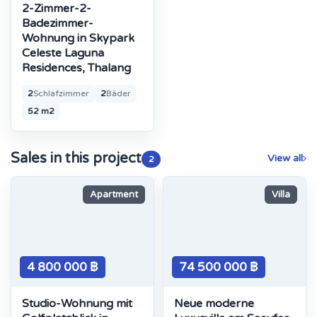
2-Zimmer-2-
Badezimmer-
Wohnung in Skypark
Celeste Laguna
Residences, Thalang
2
Schlafzimmer
2
Bäder
52 m2
Sales in this project
View all
2
Apartment
Villa
4 800 000 ฿
74 500 000 ฿
Studio-Wohnung mit
Neue moderne