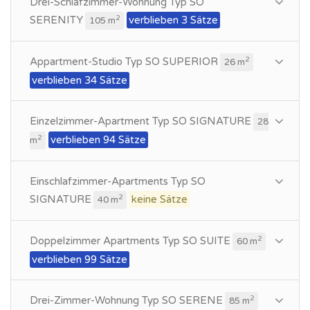
Drei-Schlafzimmer-Wohnung Typ SO
SERENITY
verblieben 3 Sätze
2
105 m
Appartment-Studio Typ SO SUPERIOR
2
26 m
verblieben 34 Sätze
Einzelzimmer-Apartment Typ SO SIGNATURE
28
verblieben 94 Sätze
2
m
Einschlafzimmer-Apartments Typ SO
SIGNATURE
keine Sätze
2
40 m
Doppelzimmer Apartments Typ SO SUITE
2
60 m
verblieben 99 Sätze
Drei-Zimmer-Wohnung Typ SO SERENE
2
85 m