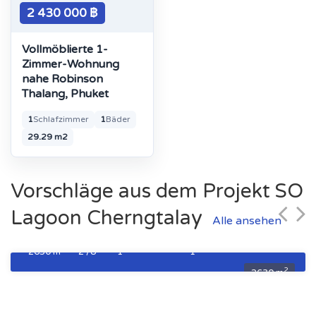
2 430 000 ฿
Vollmöblierte 1-
Zimmer-Wohnung
nahe Robinson
Thalang, Phuket
1
Schlafzimmer
1
Bäder
29.29 m2
Appartment-Studio Typ SO SUPERIOR
Vorschläge aus dem Projekt SO
3 373 000 ฿
Lagoon Cherngtalay
Alle ansehen
Fläche
Stock
Schlafzimmer
Badezimmer
2
2630 m
2 /8
1
1
2
2630 m