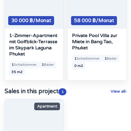
30 000 ฿/Monat
58 000 ฿/Monat
1-Zimmer-Apartment
Private Pool Villa zur
mit Golfblick-Terrasse
Miete in Bang Tao,
im Skypark Laguna
Phuket
Phuket
1
Schlafzimmer
1
Bäder
1
Schlafzimmer
1
Bäder
0 m2
35 m2
Sales in this project
View all
1
Apartment