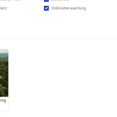
latz
Videoüberwachung
erng