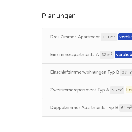
Planungen
Drei-Zimmer-Apartment
verbli
2
111 m
Einzimmerapartments A
verblie
2
32 m
Einschlafzimmerwohnungen Typ B
37 m
Zweizimmerapartment Typ A
ke
2
56 m
Doppelzimmer Apartments Typ B
2
64 m