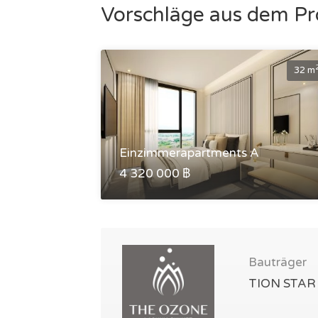
Vorschläge aus dem P
32 m
Einzimmerapartments A
4 320 000 ฿
Bauträger
TION STAR