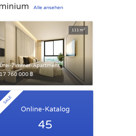
dominium
Alle ansehen
2
111 m
Drei-Zimmer-Apartment
17 760 000 ฿
SALE
Online-Katalog
45