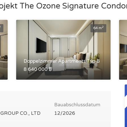
rojekt The Ozone Signature Con
2
2
64 m
Doppelzimmer Apartments Typ B
8 640 000 ฿
Bauabschlussdatum
 GROUP CO., LTD
12/2026