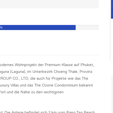
7%
odernes Wohnprojekt der Premium-Klasse auf Phuket,
aguna (Laguna), im Unterbezirk Choeng Thale, Provinz
GROUP CO., LTD, die auch für Projekte wie das The
uxury Villas und das The Ozone Condominium bekannt
fort und die Nähe zu den wichtigsten
nd. Die Anlage befindet sich 2 km vom Bang Tao Beach,