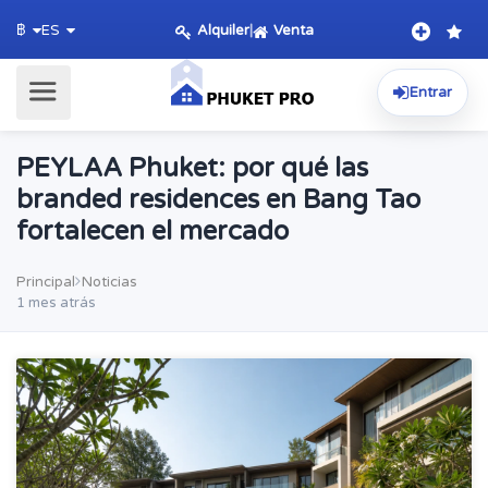
Alquiler
|
Venta
฿
ES
Entrar
PEYLAA Phuket: por qué las
branded residences en Bang Tao
fortalecen el mercado
Principal
Noticias
1 mes atrás