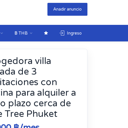
Anadir anuncio
฿ THB
Ingreso
gedora villa
vada de 3
itaciones con
ina para alquiler a
go plazo cerca de
e Tree Phuket
000 ฿/mes