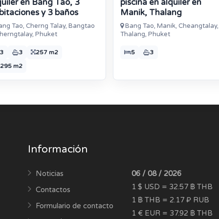
quiler en Bang Tao, 3
piscina en alquiler en
bitaciones y 3 baños
Manik, Thalang
ng Tao, Cherng Talay, Bangtao
Bang Tao, Manik, Cheangtalay,
herngtalay, Phuket
Thalang, Phuket
3
3
257 m2
5
3
295 m2
Información
Noticias
06 / 08 / 2026
1 $ USD = 32.57 ฿ THB
Contactos
1 ฿ THB = 2.17 ₽ RUB
Formulario de contacto
1 € EUR = 37.92 ฿ THB