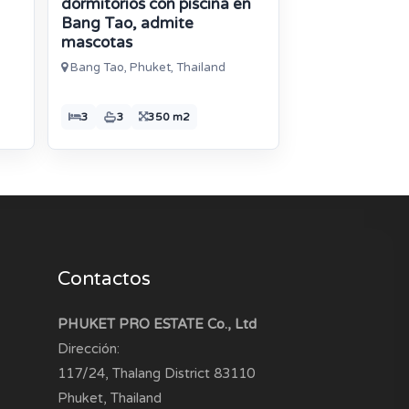
dormitorios con piscina en
Bang Tao, admite
mascotas
Bang Tao, Phuket, Thailand
3
3
350 m2
Contactos
PHUKET PRO ESTATE Co., Ltd
Dirección:
117/24, Thalang District
83110
Phuket, Thailand