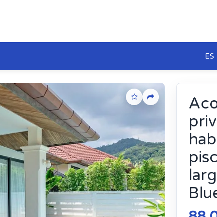
ES
Aco
pri
hab
pisc
lar
Blu
88 