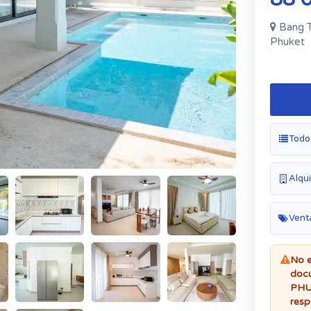
Bang T
Phuket
Todos
Alqui
Vent
No e
docu
PHUK
resp