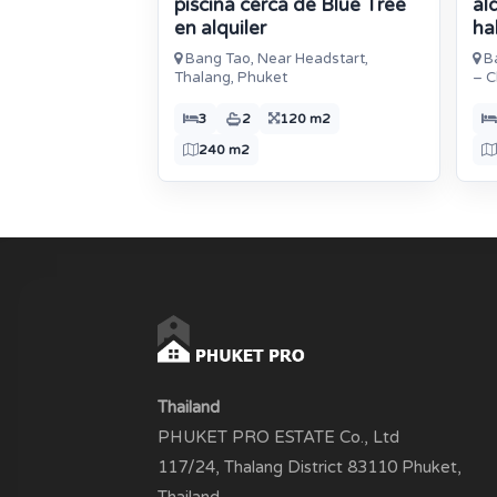
piscina cerca de Blue Tree
al
en alquiler
ha
Bang Tao, Near Headstart,
Ba
Thalang, Phuket
– C
3
2
120 m2
240 m2
Thailand
PHUKET PRO ESTATE Co., Ltd
117/24, Thalang District 83110 Phuket,