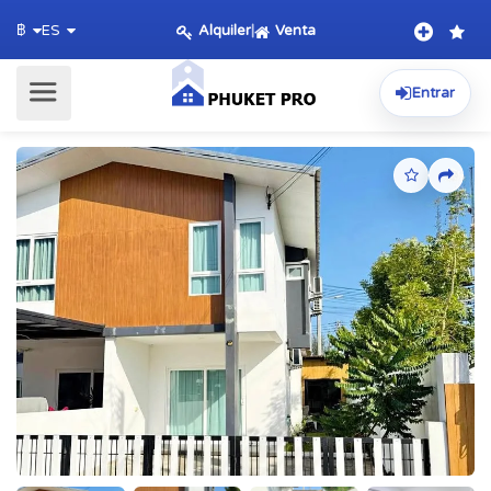
Alquiler
|
Venta
฿
ES
Entrar