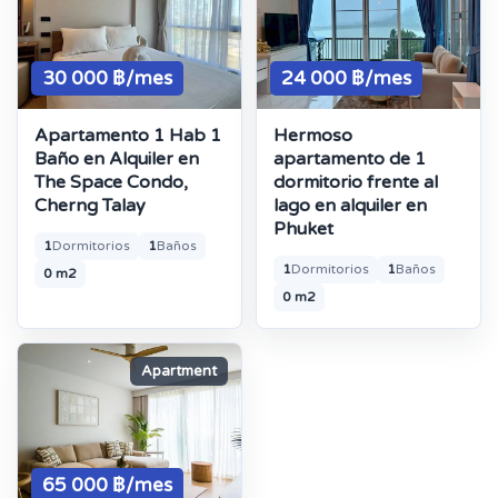
30 000 ฿/mes
24 000 ฿/mes
Apartamento 1 Hab 1
Hermoso
Baño en Alquiler en
apartamento de 1
The Space Condo,
dormitorio frente al
Cherng Talay
lago en alquiler en
Phuket
1
Dormitorios
1
Baños
1
Dormitorios
1
Baños
0 m2
0 m2
Apartment
65 000 ฿/mes