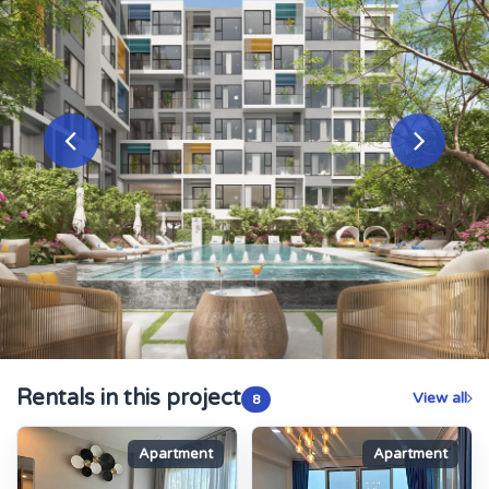
Rentals in this project
View all
8
Apartment
Apartment