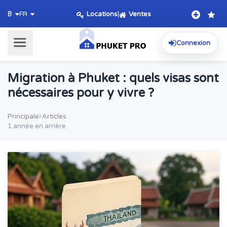
Locations
|
Ventes
฿
FR
Connexion
Migration à Phuket : quels visas sont
nécessaires pour y vivre ?
Principale
Articles
1 année en arrière