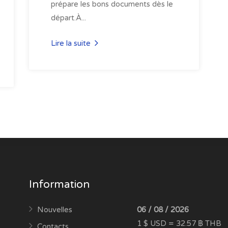
prépare les bons documents dès le
départ.À...
Lire la suite
Information
Nouvelles
06 / 08 / 2026
1 $ USD = 32.57 ฿ THB
Contacts