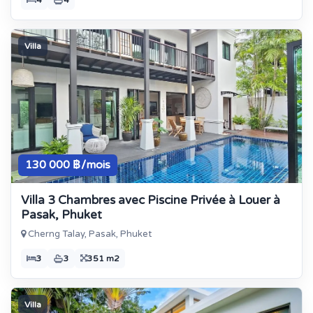
4
4
Villa
130 000 ฿/mois
Villa 3 Chambres avec Piscine Privée à Louer à
Pasak, Phuket
Cherng Talay, Pasak, Phuket
3
3
351 m2
Villa