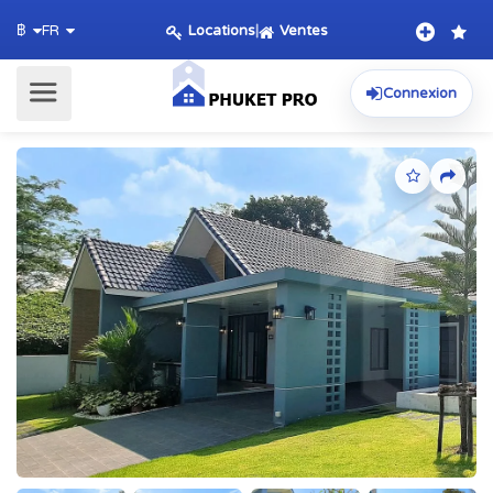
Locations
|
Ventes
฿
FR
Connexion