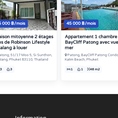
5 000 ฿/mois
45 000 ฿/mois
ison mitoyenne 2 étages
Appartement 1 chambre
ès de Robinson Lifestyle
BayCliff Patong avec vu
alang à louer
mer
tong, 51/17 Moo 5, Si Sunthon,
Patong, BayCliff Patong Condo
lang, Phuket 83110, Thailand
Kalim Beach, Phuket
3
3
1
1
48 m2