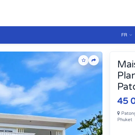
FR
Mai
Pla
Pat
45 
Patong
Phuket