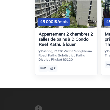
45 000 ฿/mois
4
Appartement 2 chambres 2
Ma
salles de bains à D Condo
pr
Reef Kathu à louer
Th
Patong, 71/30 Wichit Songkhram
Pa
Road, Kathu Subdistrict, Kathu
Tha
District, Phuket 83120
2
2