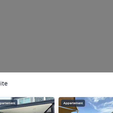
ite
partement
Appartement