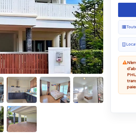
Tout
Locat
N’en
d’ab
PHUK
tran
paie