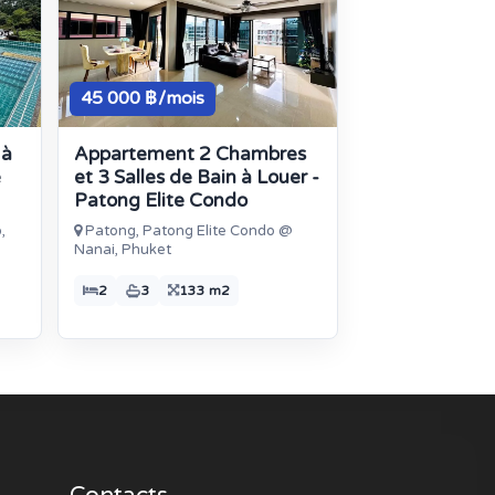
45 000 ฿/mois
 à
Appartement 2 Chambres
e
et 3 Salles de Bain à Louer -
Patong Elite Condo
,
Patong, Patong Elite Condo @
Nanai, Phuket
2
3
133 m2