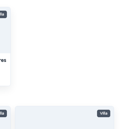
lla
res
lla
Villa