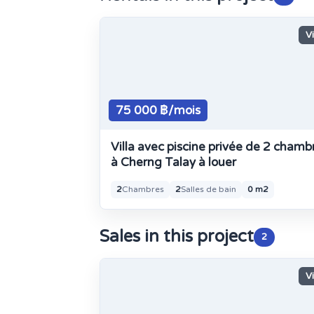
Vi
75 000 ฿/mois
Villa avec piscine privée de 2 chamb
à Cherng Talay à louer
2
Chambres
2
Salles de bain
0 m2
Sales in this project
2
Vi