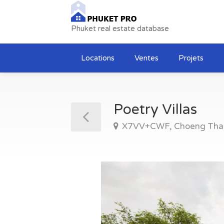
Phuket real estate database
Locations
Ventes
Projets
Poetry Villas
X7VV+CWF, Choeng Thale,