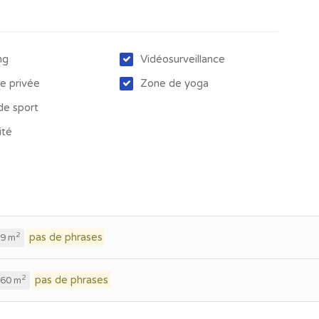
ng
Vidéosurveillance
ne privée
Zone de yoga
 de sport
ité
pas de phrases
2
9 m
pas de phrases
2
60 m