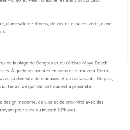
ées - Onyx et Pearl, chacune reflétant un concept
rc, d'une salle de fitness, de vastes espaces verts, d'une
nts.
res de la plage de Bangtao et du célèbre Maya Beach
 loisirs. À quelques minutes en voiture se trouvent Porto
vec sa diversité de magasins et de restaurants. De plus,
n terrain de golf de 18 trous est à proximité.
de design moderne, de luxe et de proximité avec des
ttrayant pour vivre ou investir à Phuket.