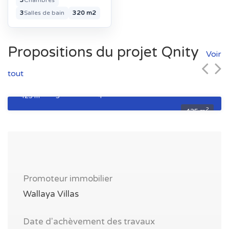
3
Chambres
3
Salles de bain
320 m2
Villa de trois chambres type D
Propositions du projet Qnity
Voir
32 924 000 ฿
tout
Surface
Chambres
Bains
2
425 m
3
4
2
425 m
Promoteur immobilier
Wallaya Villas
Date d'achèvement des travaux