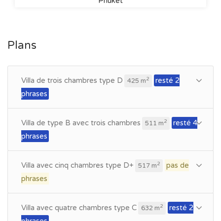
Phuket
Plans
Villa de trois chambres type D
resté 2
2
425 m
phrases
Villa de type B avec trois chambres
resté 4
2
511 m
phrases
Villa avec cinq chambres type D+
pas de
2
517 m
phrases
Villa avec quatre chambres type C
resté 2
2
632 m
phrases