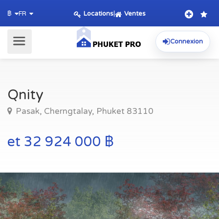
Locations
|
Ventes
฿
FR
Connexion
Qnity
Pasak, Cherngtalay, Phuket 83110
et 32 924 000 ฿