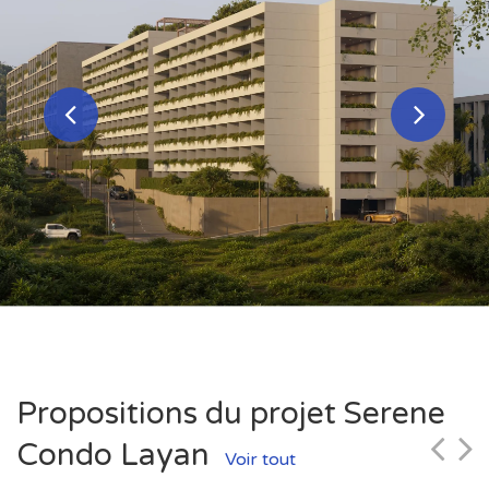
Studette type A
Propositions du projet Serene
5 112 000 ฿
Condo Layan
Voir tout
Surface
Étage
Chambres
Bains