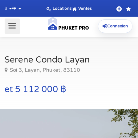
Locations
|
Ventes
฿
FR
Connexion
Serene Condo Layan
Soi 3, Layan, Phuket, 83110
et 5 112 000 ฿