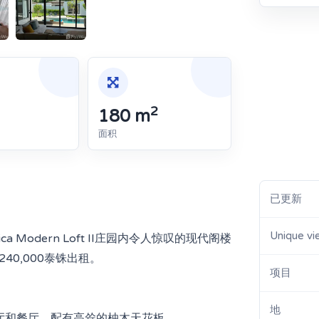
2
180 m
面积
已更新
Unique vi
ca Modern Loft II庄园内令人惊叹的现代阁楼
0,000泰铢出租。
项目
地
客厅和餐厅，配有高耸的柚木天花板