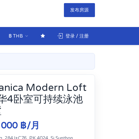
发布房源
฿ THB
登录 / 注册
anica Modern Loft
豪华4卧室可持续泳池
墅
 000 ฿/月
g, 284J+C76, PK 4024, Si Sunthon,