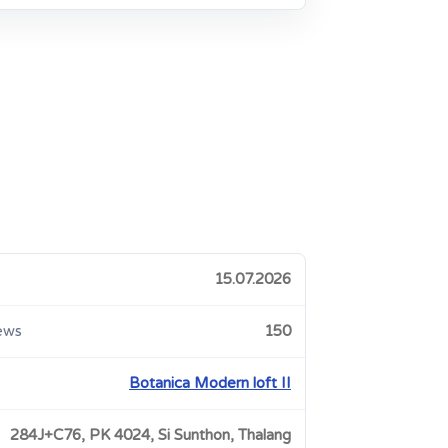
15.07.2026
ews
150
Botanica Modern loft II
284J+C76, PK 4024, Si Sunthon, Thalang