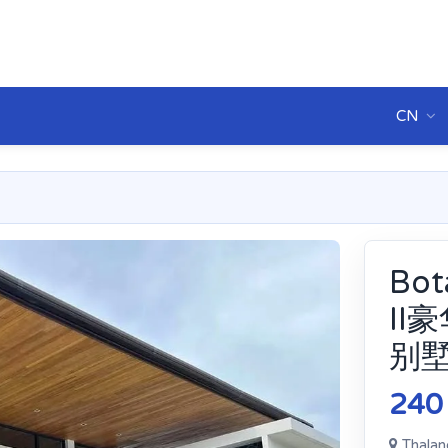
CN
Bot
II
别
240
Thalan