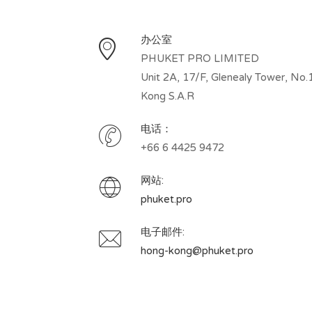
办公室
PHUKET PRO LIMITED
Unit 2A, 17/F, Glenealy Tower, No.1
Kong S.A.R
电话：
+66 6 4425 9472
网站:
phuket.pro
电子邮件:
hong-kong@phuket.pro