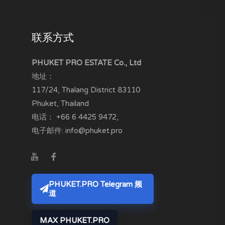
联系方式
PHUKET PRO ESTATE Co., Ltd
地址：
117/24, Thalang District
83110
Phuket, Thailand
电话：
+66 6 4425 9472
,
电子邮件:
info@phuket.pro
PHUKET.PRO Telegram 频
道
MAX PHUKET.PRO