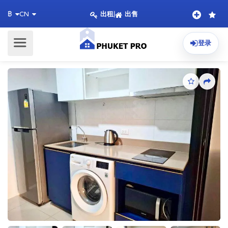
出租
|
出售
฿
CN
登录