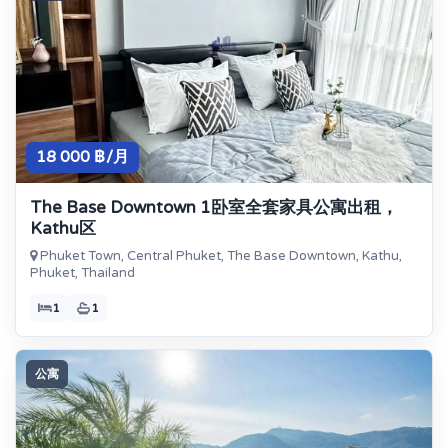
18 000 ฿/月
The Base Downtown 1卧室全套家具公寓出租，
Kathu区
Phuket Town, Central Phuket, The Base Downtown, Kathu,
Phuket, Thailand
1
1
公寓