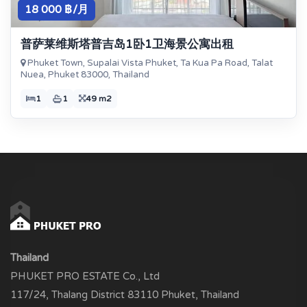
18 000 ฿/月
普萨莱维斯塔普吉岛1卧1卫海景公寓出租
Phuket Town, Supalai Vista Phuket, Ta Kua Pa Road, Talat
Nuea, Phuket 83000, Thailand
1
1
49 m2
Thailand
PHUKET PRO ESTATE Co., Ltd
117/24, Thalang District 83110 Phuket, Thailand