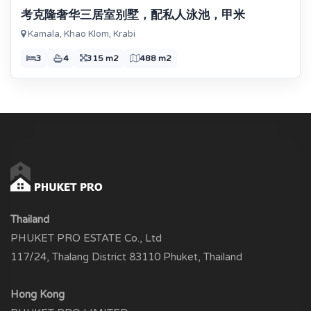
考克隆奢华三居室别墅，配私人泳池，甲米
Kamala, Khao Klom, Krabi
3
4
315 m2
488 m2
Thailand
PHUKET PRO ESTATE Co., Ltd
117/24, Thalang District 83110 Phuket, Thailand
Hong Kong