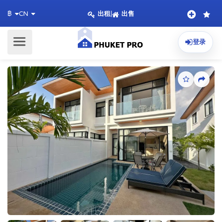
出租
|
出售
฿
CN
登录