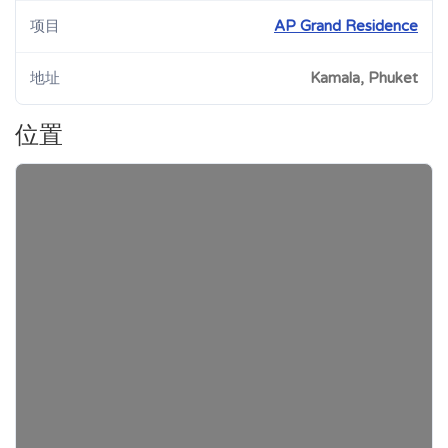
项目
AP Grand Residence
地址
Kamala, Phuket
位置