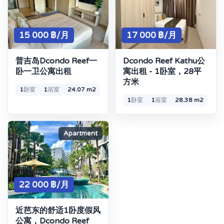
15 000 ฿/月
17 000 ฿/月
普吉岛Dcondo Reef一
Dcondo Reef Kathu公
卧一卫公寓出租
寓出租 - 1卧室，28平
方米
1
卧室
1
浴室
24.07 m2
1
卧室
1
浴室
28.38 m2
Apartment
22 000 ฿/月
近芭东的舒适1卧度假风
公寓，Dcondo Reef