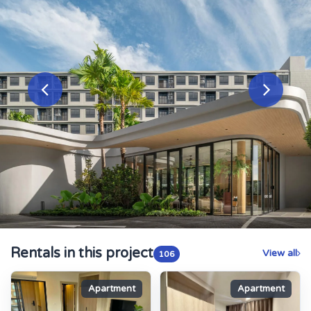
Rentals in this project
View all
106
Apartment
Apartment