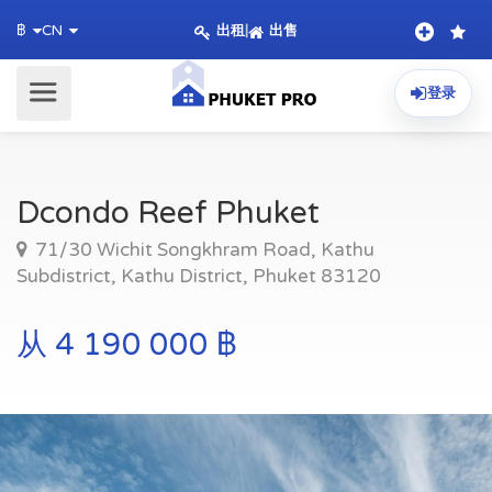
出租
|
出售
฿
CN
登录
Dcondo Reef Phuket
71/30 Wichit Songkhram Road, Kathu
Subdistrict, Kathu District, Phuket 83120
从 4 190 000 ฿