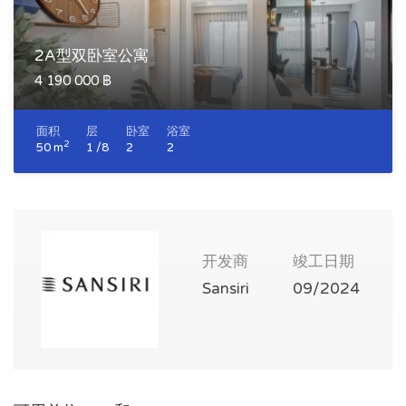
2A型双卧室公寓
4 190 000 ฿
面积
层
卧室
浴室
2
50 m
1 /8
2
2
开发商
竣工日期
Sansiri
09/2024