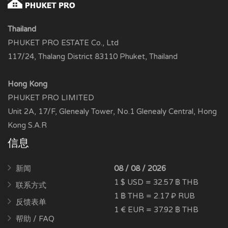
Thailand
PHUKET PRO ESTATE Co., Ltd
117/24, Thalang District 83110 Phuket, Thailand
Hong Kong
PHUKET PRO LIMITED
Unit 2A, 17/F, Glenealy Tower, No.1 Glenealy Central, Hong
Kong S.A.R
信息
新闻
08 / 08 / 2026
1 $ USD = 32.57 ฿ THB
联系方式
1 ฿ THB = 2.17 ₽ RUB
反馈表单
1 € EUR = 37.92 ฿ THB
帮助 / FAQ