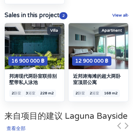
Sales in this project
View all
2
Villa
Apartment
16 900 000 ฿
12 900 000 ฿
邦涛现代两卧室联排别
近邦涛海滩的超大两卧
墅带私人泳池
室顶层公寓
2
卧室
3
浴室
228 m2
2
卧室
2
浴室
168 m2
来自项目的建议 Laguna Bayside
查看全部