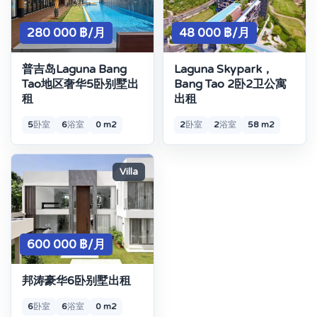
280 000 ฿/月
48 000 ฿/月
普吉岛Laguna Bang
Laguna Skypark，
Tao地区奢华5卧别墅出
Bang Tao 2卧2卫公寓
租
出租
5
卧室
6
浴室
0 m2
2
卧室
2
浴室
58 m2
Villa
600 000 ฿/月
邦涛豪华6卧别墅出租
6
卧室
6
浴室
0 m2