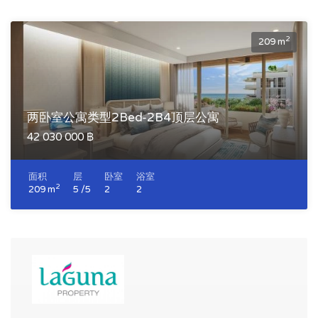
2
209 m
两卧室公寓类型2Bed-2B4顶层公寓
42 030 000 ฿
面积
层
卧室
浴室
2
209 m
5 /5
2
2