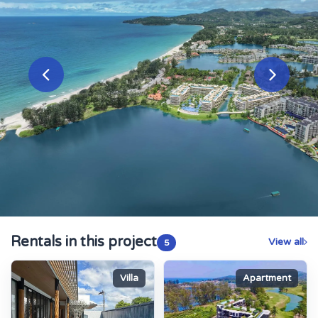
Rentals in this project
View all
5
Villa
Apartment