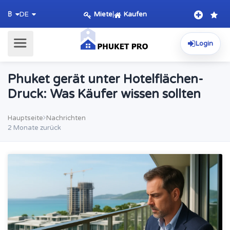
Miete
|
Kaufen
฿
DE
Login
Phuket gerät unter Hotelflächen-
Druck: Was Käufer wissen sollten
Hauptseite
Nachrichten
2 Monate zurück