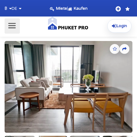
Miete
|
Kaufen
฿
DE
Login