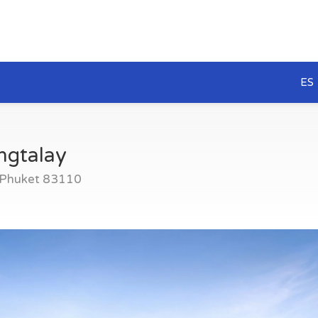
ES
ngtalay
, Phuket 83110