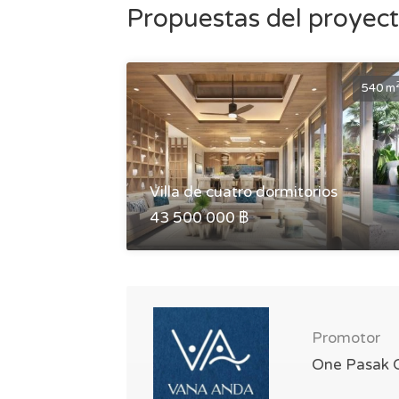
Propuestas del proye
540 m
Villa de cuatro dormitorios
43 500 000 ฿
Promotor
One Pasak C