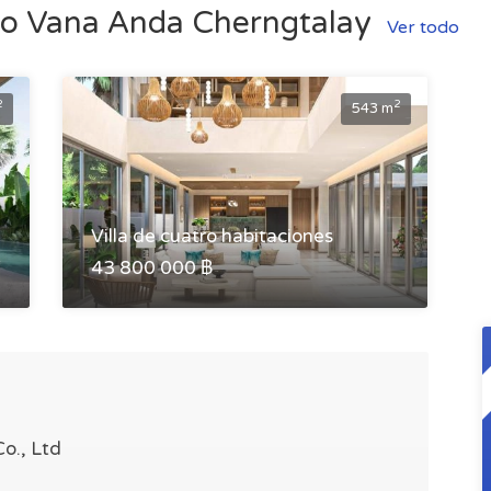
cto Vana Anda Cherngtalay
Ver todo
2
2
543 m
Villa de cuatro habitaciones
43 800 000 ฿
o., Ltd