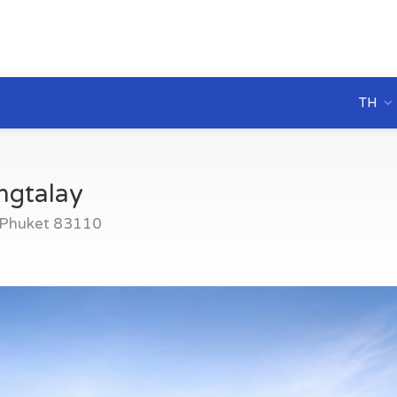
TH
ngtalay
, Phuket 83110