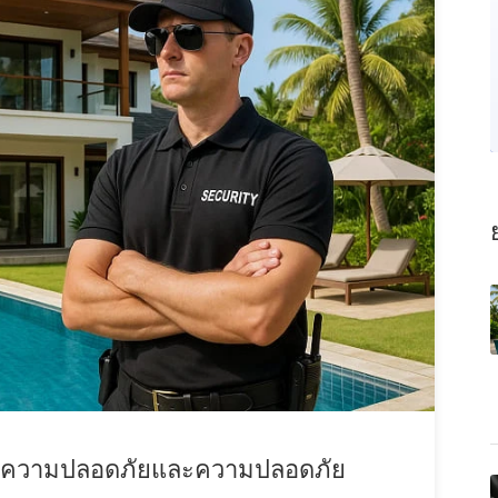
าความปลอดภัยและความปลอดภัย