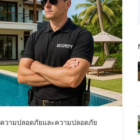
าความปลอดภัยและความปลอดภัย