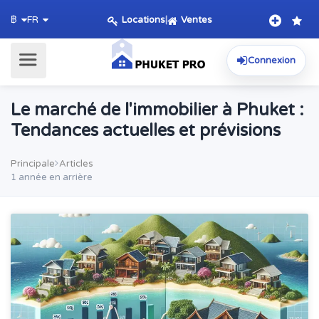
Locations
|
Ventes
฿
FR
Connexion
Le marché de l'immobilier à Phuket :
Tendances actuelles et prévisions
Principale
Articles
1 année en arrière