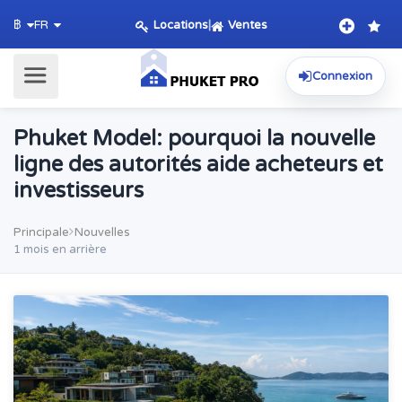
Locations
|
Ventes
฿
FR
Connexion
Phuket Model: pourquoi la nouvelle
ligne des autorités aide acheteurs et
investisseurs
Principale
Nouvelles
1 mois en arrière