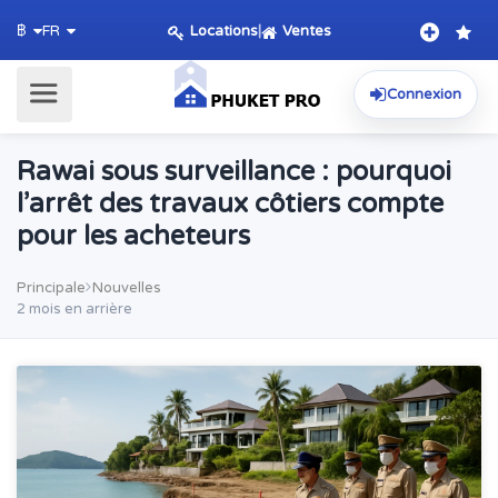
Locations
|
Ventes
฿
FR
Connexion
Rawai sous surveillance : pourquoi
l’arrêt des travaux côtiers compte
pour les acheteurs
Principale
Nouvelles
2 mois en arrière