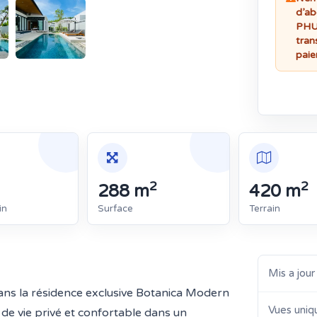
d’ab
PHUK
tran
paie
2
2
288 m
420 m
in
Surface
Terrain
Mis a jour
dans la résidence exclusive Botanica Modern
Vues uniq
e de vie privé et confortable dans un