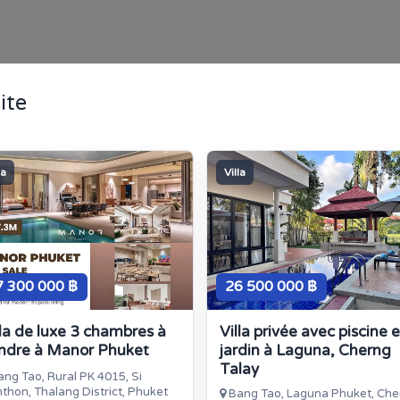
ite
la
Villa
7 300 000 ฿
26 500 000 ฿
lla de luxe 3 chambres à
Villa privée avec piscine e
ndre à Manor Phuket
jardin à Laguna, Cherng
Talay
ng Tao, Rural PK 4015, Si
thon, Thalang District, Phuket
Bang Tao, Laguna Phuket, Che