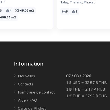
110
Talay, Thalang, Phuket
3
4
345.02 m2
5
5
498.13 m2
Information
Nouvelles
07 / 08 / 2026
1 $ USD = 32.57 ฿ THB
Contacts
1 ฿ THB = 2.17 ₽ RUB
Formulaire de contact
1 € EUR = 37.92 ฿ THB
Aide / FAQ
Carte de Phuket