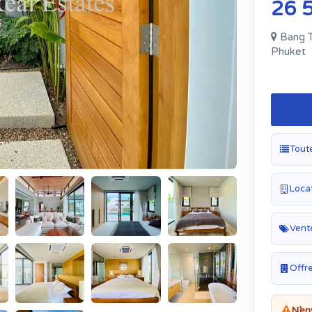
26 
Bang T
Phuket
Tout
Locat
Vent
Offr
N’en