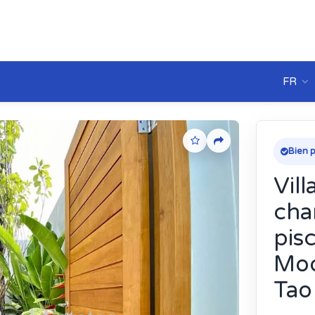
FR
Bien p
Vil
cha
pis
Mod
Tao