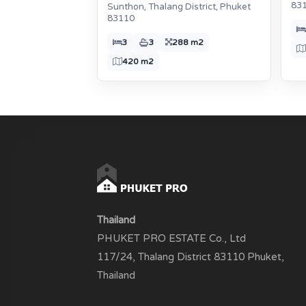
83
Sunthon, Thalang District, Phuket
83110
3
3
288 m2
420 m2
Thailand
PHUKET PRO ESTATE Co., Ltd
117/24, Thalang District 83110 Phuket,
Thailand