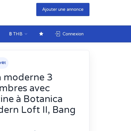
Ajouter une annonce
฿ THB
Connexion
rêt
la moderne 3
mbres avec
cine à Botanica
ern Loft II, Bang