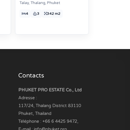
Talay, Thalang, Phuket
4
3
342 m2
Contacts
PHUKET PRO ESTATE Co., Ltd
Adresse :
117/24, Thalang District
83110
Phuket, Thailand
Téléphone :
+66 6 4425 9472
,
E-mail :
info@phuket.pro