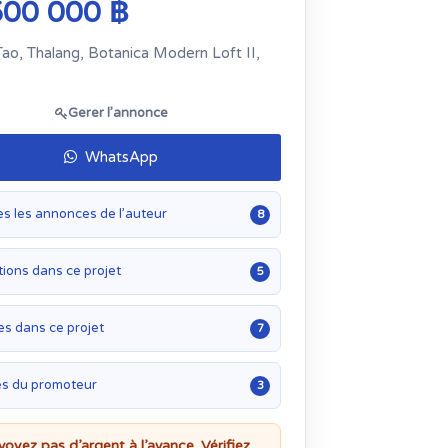
500 000 ฿
ao, Thalang, Botanica Modern Loft II,
Gerer l’annonce
WhatsApp
es les annonces de l’auteur
8
ions dans ce projet
5
es dans ce projet
7
es du promoteur
3
voyez pas d’argent à l’avance. Vérifiez