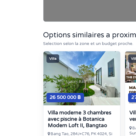
Options similaires a proxim
Selection selon la zone et un budget proche.
Villa
Vil
26 500 000 ฿
2
Villa moderne 3 chambres
Vi
avec piscine à Botanica
ve
Modern Loft II, Bangtao
Ba
Sun
Bang Tao, 284J+C76, PK 4024, Si