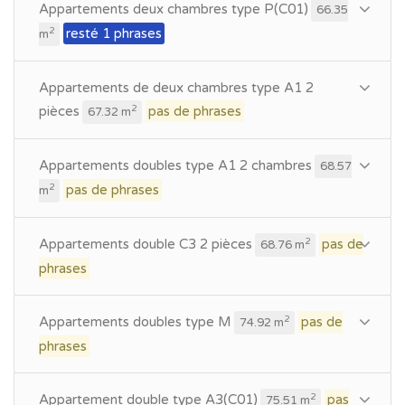
Appartements deux chambres type P(C01)
66.35
resté 1 phrases
2
m
Appartements de deux chambres type A1 2
pièces
pas de phrases
2
67.32 m
Appartements doubles type A1 2 chambres
68.57
pas de phrases
2
m
Appartements double C3 2 pièces
pas de
2
68.76 m
phrases
Appartements doubles type M
pas de
2
74.92 m
phrases
Appartement double type A3(C01)
pas
2
75.51 m