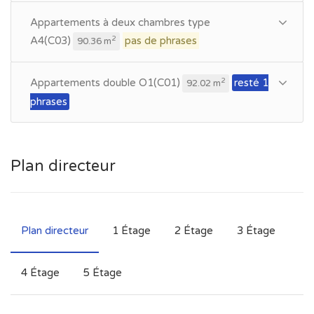
Appartements à deux chambres type
A4(C03)
pas de phrases
2
90.36 m
Appartements double O1(C01)
resté 1
2
92.02 m
phrases
Plan directeur
Plan directeur
1 Étage
2 Étage
3 Étage
4 Étage
5 Étage