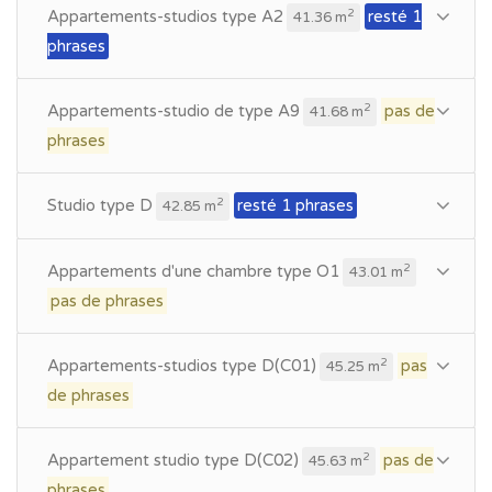
Appartements-studios type A2
resté 1
2
41.36 m
phrases
Appartements-studio de type A9
pas de
2
41.68 m
phrases
Studio type D
resté 1 phrases
2
42.85 m
Appartements d'une chambre type O1
2
43.01 m
pas de phrases
Appartements-studios type D(C01)
pas
2
45.25 m
de phrases
Appartement studio type D(C02)
pas de
2
45.63 m
phrases