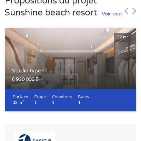
Propositions du projet
Sunshine beach resort
Voir tout
2
32 m
Studio type C
6 930 000 ฿
Surface
Étage
Chambres
Bains
2
32 m
1
1
1