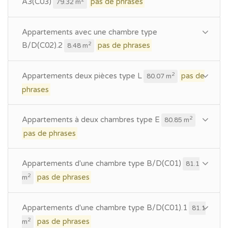
A3(C03)
pas de phrases
79.32 m
Appartements avec une chambre type
B/D(C02).2
pas de phrases
2
8.48 m
Appartements deux pièces type L
pas de
2
80.07 m
phrases
Appartements à deux chambres type E
2
80.85 m
pas de phrases
Appartements d'une chambre type B/D(C01)
81.1
pas de phrases
2
m
Appartements d'une chambre type B/D(C01).1
81.1
pas de phrases
2
m