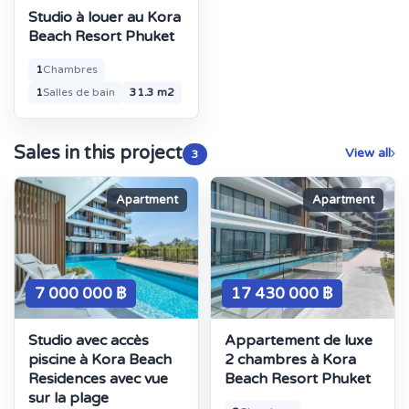
Studio à louer au Kora
Beach Resort Phuket
1
Chambres
1
Salles de bain
31.3 m2
Sales in this project
View all
3
Apartment
Apartment
7 000 000 ฿
17 430 000 ฿
Studio avec accès
Appartement de luxe
piscine à Kora Beach
2 chambres à Kora
Residences avec vue
Beach Resort Phuket
sur la plage