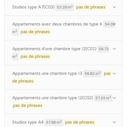
Studios type A7(C03)
pas de phrases
2
53.39 m
Appartements avec deux chambres de type K
54.03
pas de phrases
2
m
Appartements d'une chambre type I2(C01)
56.72
pas de phrases
2
m
Appartements une chambre type I3
pas
2
56.82 m
de phrases
Appartements une chambre type I2(C02)
2
57.24 m
pas de phrases
Studios type A4
pas de phrases
2
57.88 m