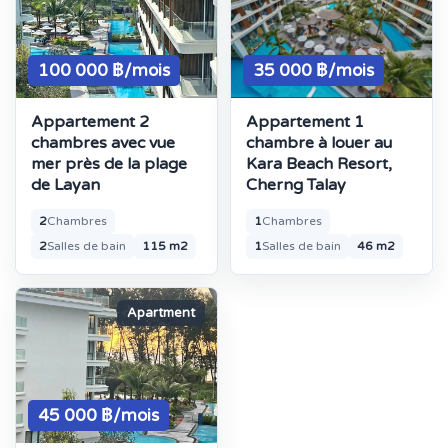
100 000 ฿/mois
35 000 ฿/mois
Appartement 2
Appartement 1
chambres avec vue
chambre à louer au
mer près de la plage
Kara Beach Resort,
de Layan
Cherng Talay
2
Chambres
1
Chambres
2
Salles de bain
115 m2
1
Salles de bain
46 m2
Apartment
45 000 ฿/mois