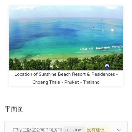
Location of Sunshine Beach Resort & Residences -
Choeng Thale - Phuket - Thailand
平面图
C3型三卧室公寓 3间房间
没有建议。
2
103.14 m