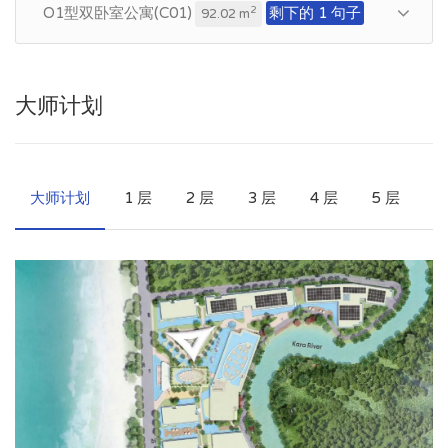
O1型双卧室公寓(C01)
剩下的 1 句子
2
92.02 m
大师计划
大师计划
1 层
2 层
3 层
4 层
5 层