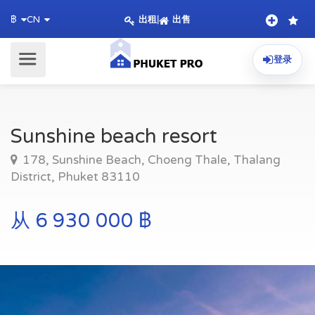
出租
|
出售
฿
CN
登录
Sunshine beach resort
178, Sunshine Beach, Choeng Thale, Thalang
District, Phuket 83110
从 6 930 000 ฿