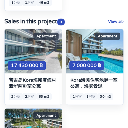
1
卧室
1
浴室
46 m2
Sales in this project
View all
3
Apartment
Apartment
17 430 000 ฿
7 000 000 ฿
普吉岛Kora海滩度假村
Kora海滩住宅池畔一室
豪华两卧室公寓
公寓，海滨景观
2
卧室
2
浴室
63 m2
1
卧室
1
浴室
30 m2
Apartment