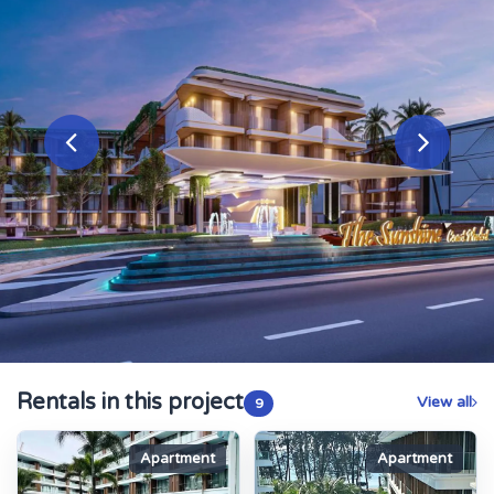
Rentals in this project
View all
9
Apartment
Apartment