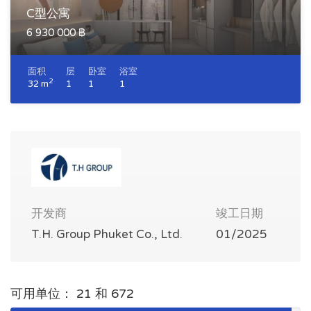
C型公寓
6 930 000 ฿
面积
层
卧室
浴室
2
32 m
1
1
1
开发商
竣工日期
T.H. Group Phuket Co., Ltd.
01/2025
可用单位： 21 和 672