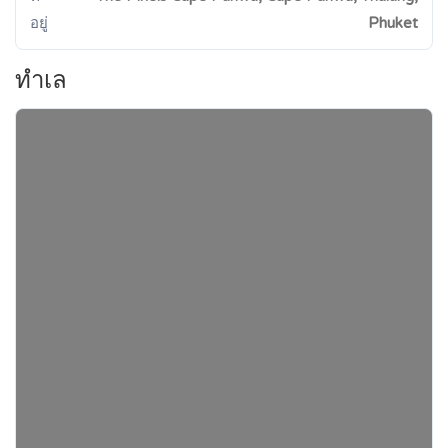
อยู่
Phuket
ทำเล