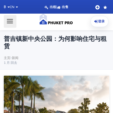
出租
|
出售
฿
CN
登录
普吉镇新中央公园：为何影响住宅与租
赁
主页
新闻
1 月 回去