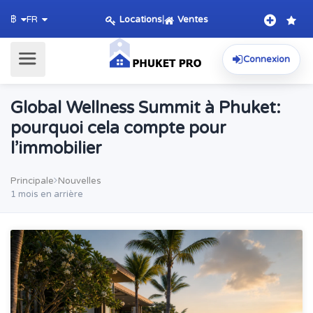
Locations
|
Ventes
฿
FR
Connexion
Global Wellness Summit à Phuket:
pourquoi cela compte pour
l’immobilier
Principale
Nouvelles
1 mois en arrière