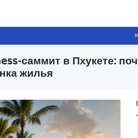
R
ess-саммит в Пхукете: по
нка жилья