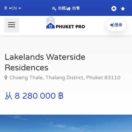
出租
|
出售
฿
CN
登录
Lakelands Waterside
Residences
Choeng Thale, Thalang District, Phuket 83110
从 8 280 000 ฿