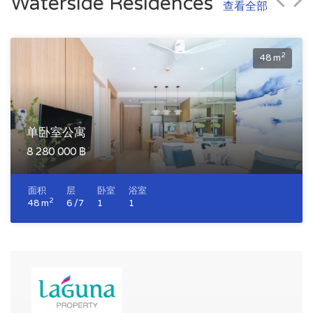
Waterside Residences
查看全部
2
48 m
单卧室公寓
8 280 000 ฿
面积
层
卧室
浴室
2
48 m
6 /7
1
1