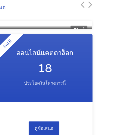
หมด
ห้องสตูดิโอสองห้องนอน
อพาร์ตเมน
13 030 000 ฿
21 920 00
2
76 m
SALE
ออนไลน์แคตตาล็อก
18
ประโยคในโครงการนี้
ดูข้อเสนอ