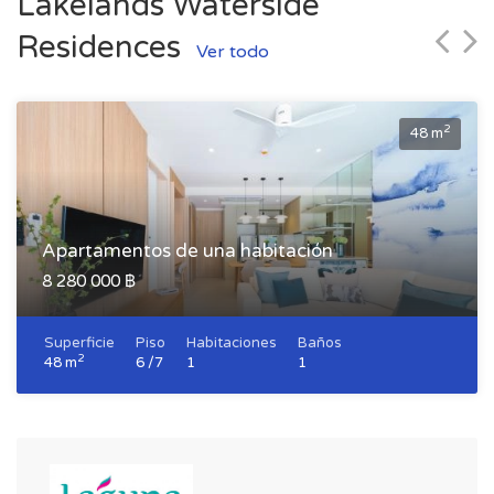
Lakelands Waterside
Residences
Ver todo
2
48 m
Apartamentos de una habitación
8 280 000 ฿
Superficie
Piso
Habitaciones
Baños
2
48 m
6 /7
1
1