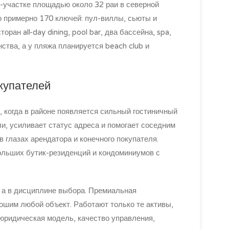
-участке площадью около 32 раи в северной
о примерно 170 ключей: пул-виллы, сьюты и
ран all-day dining, pool bar, два бассейна, spa,
нства, а у пляжа планируется beach club и
купателей
, когда в районе появляется сильный гостиничный
и, усиливает статус адреса и помогает соседним
 глазах арендатора и конечного покупателя.
ольших бутик-резиденций и кондоминиумов с
, а в дисциплине выбора. Премиальная
ошим любой объект. Работают только те активы,
 юридическая модель, качество управления,