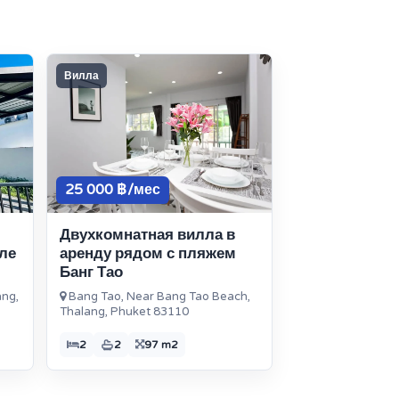
Вилла
25 000 ฿/мес
Двухкомнатная вилла в
ле
аренду рядом с пляжем
Банг Тао
ang,
Bang Tao, Near Bang Tao Beach,
Thalang, Phuket 83110
2
2
97 m2