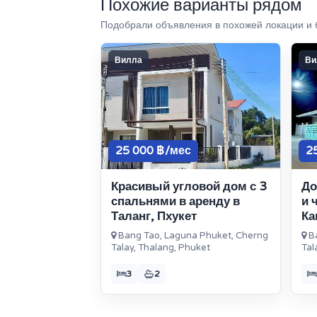
Похожие варианты рядом
Подобрали объявления в похожей локации и 
Вилла
Ви
25 000 ฿/мес
2
Красивый угловой дом с 3
До
спальнями в аренду в
и 
Таланг, Пхукет
Ка
Bang Tao, Laguna Phuket, Cherng
Ba
Talay, Thalang, Phuket
Tal
3
2