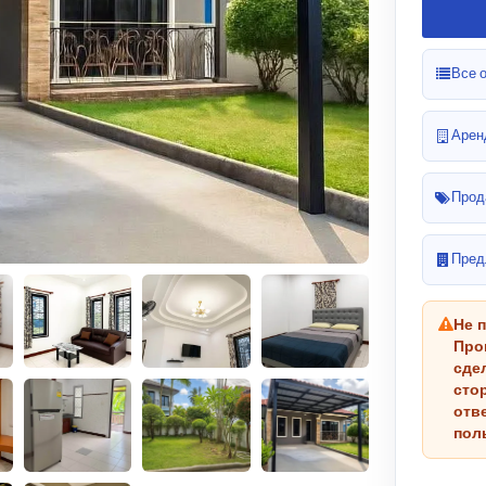
Все 
Арен
Прод
Пред
Не 
Про
сде
сто
отв
пол