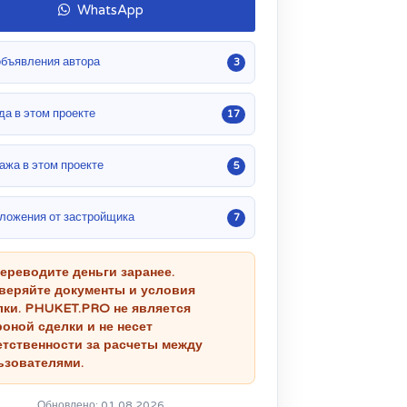
WhatsApp
объявления автора
3
да в этом проекте
17
ажа в этом проекте
5
ложения от застройщика
7
переводите деньги заранее.
веряйте документы и условия
лки. PHUKET.PRO не является
роной сделки и не несет
етственности за расчеты между
ьзователями.
Обновлено: 01.08.2026