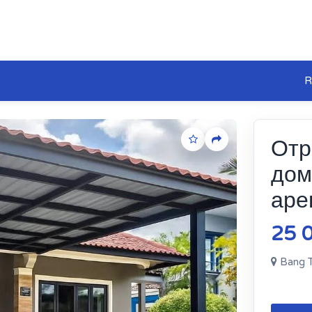
R
Отр
дом
аре
25 
Bang T