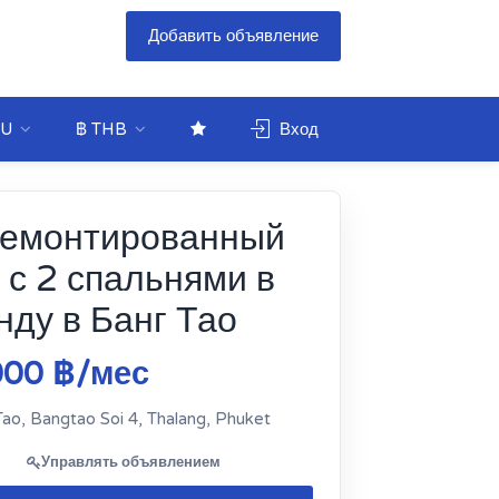
Добавить объявление
U
฿ THB
Вход
емонтированный
 с 2 спальнями в
нду в Банг Тао
000 ฿/мес
ao, Bangtao Soi 4, Thalang, Phuket
Управлять объявлением