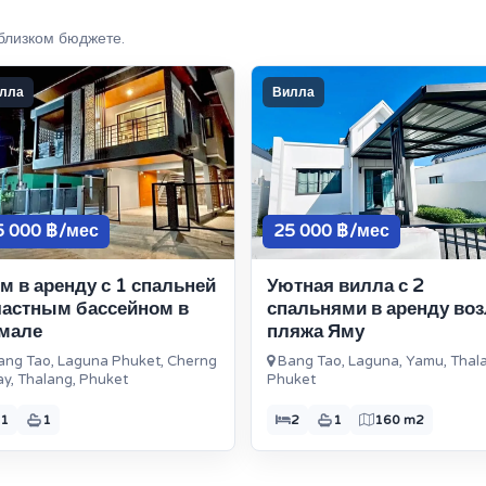
близком бюджете.
лла
Вилла
5 000 ฿/мес
25 000 ฿/мес
м в аренду с 1 спальней
Уютная вилла с 2
частным бассейном в
спальнями в аренду воз
мале
пляжа Яму
ng Tao, Laguna Phuket, Cherng
Bang Tao, Laguna, Yamu, Thal
ay, Thalang, Phuket
Phuket
1
1
2
1
160 m2