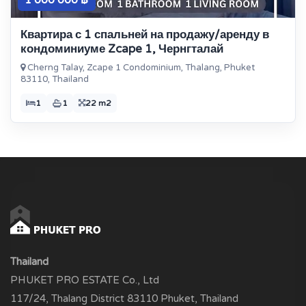
1 000 000 ฿
Квартира с 1 спальней на продажу/аренду в
кондоминиуме Zcape 1, Чернгталай
Cherng Talay, Zcape 1 Condominium, Thalang, Phuket
83110, Thailand
1
1
22 m2
Thailand
PHUKET PRO ESTATE Co., Ltd
117/24, Thalang District 83110 Phuket, Thailand