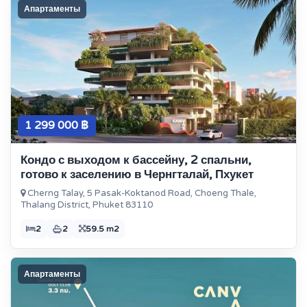
Апартаменты
1 299 000 ฿
Кондо с выходом к бассейну, 2 спальни,
готово к заселению в Чернгталай, Пхукет
Cherng Talay, 5 Pasak-Koktanod Road, Choeng Thale,
Thalang District, Phuket 83110
2
2
59.5 m2
Апартаменты