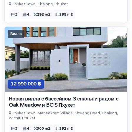
Phuket Town, Chalong, Phuket
3
4
292 m2
299 m2
Вилла
12 990 000 ฿
Новая вилла с бассейном 3 спальни рядом с
Oak Meadow и BCIS Пхукет
Phuket Town, Maneekram Village, Khwang Road, Chalong,
Wichit, Phuket
3
4
300 m2
292 m2