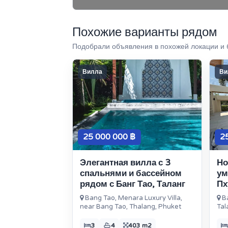
Похожие варианты рядом
Подобрали объявления в похожей локации и 
Вилла
Ви
25 000 000 ฿
2
Элегантная вилла с 3
Но
спальнями и бассейном
ум
рядом с Банг Тао, Таланг
Пх
Bang Tao, Menara Luxury Villa,
Ba
near Bang Tao, Thalang, Phuket
Tal
3
4
403 m2