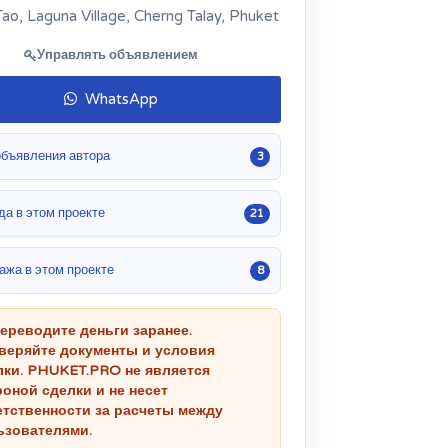
ao, Laguna Village, Cherng Talay, Phuket
Управлять объявлением
WhatsApp
объявления автора
3
да в этом проекте
21
ажа в этом проекте
8
переводите деньги заранее.
веряйте документы и условия
лки. PHUKET.PRO не является
роной сделки и не несет
етственности за расчеты между
ьзователями.