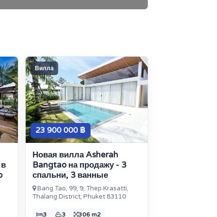
Вилла
23 900 000 ฿
Новая вилла Asherah
 в
Bangtao на продажу - 3
o
спальни, 3 ванные
Bang Tao, 99, 9, Thep Krasatti,
Thalang District, Phuket 83110
3
3
306 m2