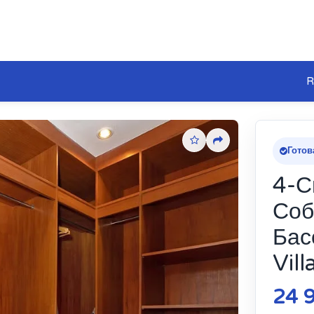
R
Готов
4-С
Соб
Бас
Vil
24 