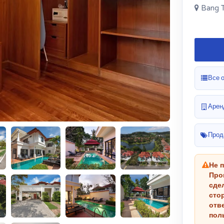
Bang T
Все 
Арен
Прод
Не 
Про
сде
сто
отв
пол